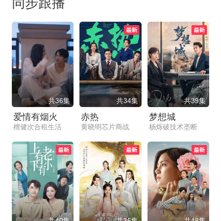
同步跟播
共36集
共34集
共39集
爱情有烟火
赤热
梦想城
檀健次合租生活
黄晓明芯片商战
杨烁破技术垄断
共40集
共36集
共48集