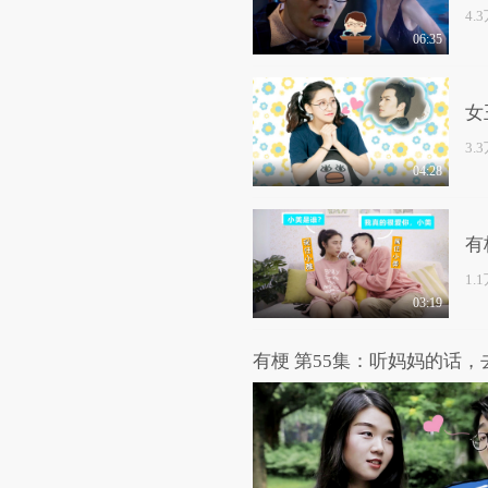
4.
06:35
女
3.
04:28
有
1.
03:19
有梗 第55集：听妈妈的话