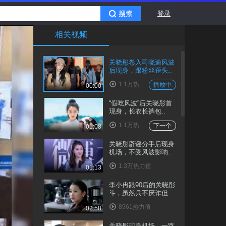
登录
相关视频
关晓彤卷入司晓迪风波
后现身，跟粉丝歪头..
1.1万热力值
播放中
00:00
“假吃风波”后关晓彤首
现身，长衣长裤包..
1.1万热力值
下一个
01:08
关晓彤辟谣分手后现身
机场，不受风波影响..
1.3万热力值
01:13
李小冉跟90后的关晓彤
斗，虽然兵不厌诈但..
8961热力值
02:58
关晓彤现身机场，一路