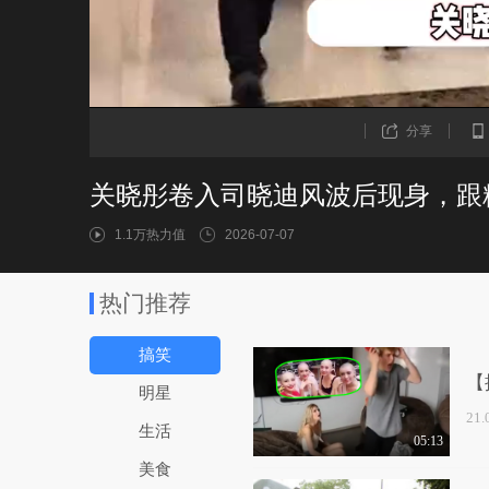
分享
关晓彤卷入司晓迪风波后现身，跟
1.1万热力值
2026-07-07
热门推荐
搞笑
【
明星
21
生活
05:13
美食