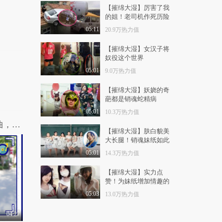
1.2万热力值
01:10
【摧绵大湿】厉害了我
的姐！老司机作死历险
赵露思真的只有79斤？
记
当看到她跟关晓彤合..
05:11
20.9万热力值
9831热力值
01:55
【摧绵大湿】女汉子将
奴役这个世界
关晓彤低调现身机场，
身上牛仔布衫亮相了
05:01
9.0万热力值
1.0万热力值
00:05
【摧绵大湿】妖娆的奇
葩都是销魂蛇精病
关晓彤太嫩了，素颜现
身街头，网友实名羡..
05:01
10.3万热力值
1.1万热力值
01:44
北京街头调查路人在KTV必点有哪些金曲，你唱过几首？
【摧绵大湿】肤白貌美
好事将近？鹿晗现身挑
大长腿！销魂妹纸如此
选婚戒，和关晓彤要..
做家务
05:01
14.3万热力值
1.1万热力值
00:57
【摧绵大湿】实力点
关晓彤太实在了，认真
赞！为妹纸增加情趣的
完成和粉丝的约定
奇葩造型
05:03
13.0万热力值
8066热力值
01:01
04:27
鹿晗后台遇关晓彤妈