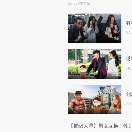
20.5万热力值
有
3.
07:41
哎
19
07:03
刘
22
03:38