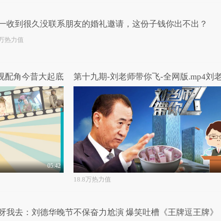
一收到很久没联系朋友的婚礼邀请，这份子钱你出不出？
4万热力值
影视配角今昔大起底
05:42
18.8万热力值
呀我去：刘德华晚节不保奋力尬演 爆笑吐槽《王牌逗王牌》