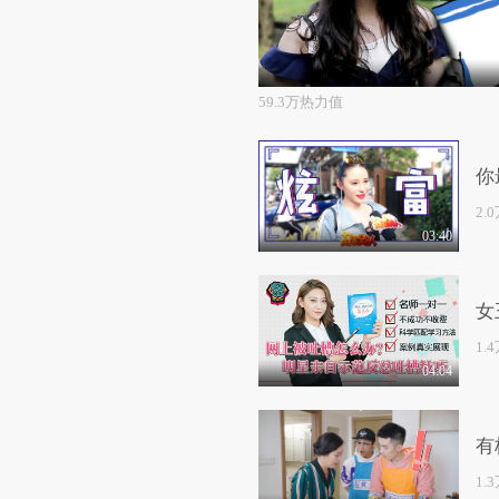
59.3万热力值
你
2.
03:40
女
1.
04:04
有
1.