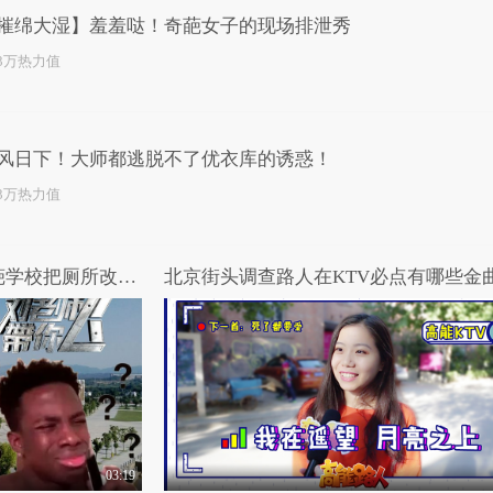
摧绵大湿】羞羞哒！奇葩女子的现场排泄秀
.3万热力值
风日下！大师都逃脱不了优衣库的诱惑！
.3万热力值
刘老师带你飞：住茅房？奇葩学校把厕所改成宿舍！
03:19