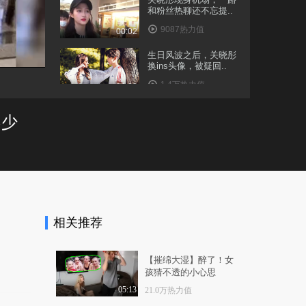
和粉丝热聊还不忘提..
9087热力值
00:02
生日风波之后，关晓彤
换ins头像，被疑回..
1.4万热力值
01:02
“鹿晗妈妈”现身机场，
不少
看到这颜值，粉丝..
9488热力值
01:16
“鹿晗妈妈”现身机场，
看到这颜值，粉丝..
1.2万热力值
01:16
相关推荐
明星上镜为何如此瘦看
到关晓彤吃的食物后..
1.2万热力值
02:32
【摧绵大湿】醉了！女
孩猜不透的小心思
鹿晗生日当天关晓彤素
颜现身，收工后和母..
05:13
21.0万热力值