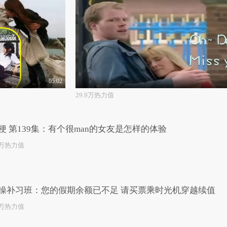
05:02
29.9万热力值
梗 第139集：有个很man的女友是怎样的体验
1万热力值
操补习班：您的假期余额已不足 请买票乘时光机穿越续值
6万热力值