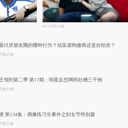
06:32
80.2万热力值
最讨厌朋友圈的哪种行为？炫富虐狗微商还是自拍党？
0万热力值
王驾到第二季 第17期：明星反怼网民吐槽三千例
4万热力值
梗 第134集：偶像练习生番外之妇女节特别篇
3万热力值