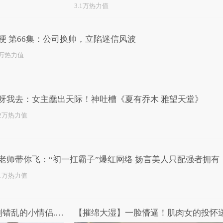
3.1万热力值
梗 第66集：公司换帅，立陷迷信风波
3万热力值
呀我去：女主蠢出天际！神吐槽《夏有乔木 雅望天堂》
.2万热力值
老师带你飞：“初一扛霸子”爆红网络 扬言美人只配强者拥有
.1万热力值
【摧绵大湿】男女互换！性别错乱的小情侣.mp4
【摧绵大湿】一脸懵逼！肌肉女的投怀