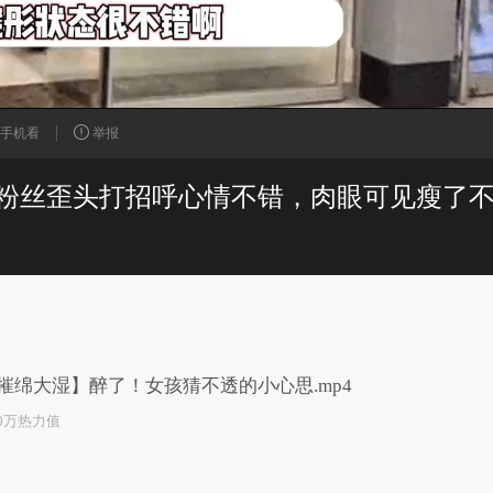
手机看
举报
粉丝歪头打招呼心情不错，肉眼可见瘦了
已为您推荐了10+条视频
摧绵大湿】醉了！女孩猜不透的小心思.mp4
.0万热力值