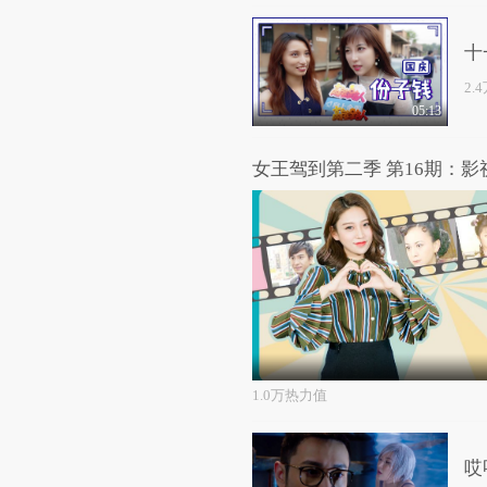
十
2.
05:13
女王驾到第二季 第16期：
1.0万热力值
哎