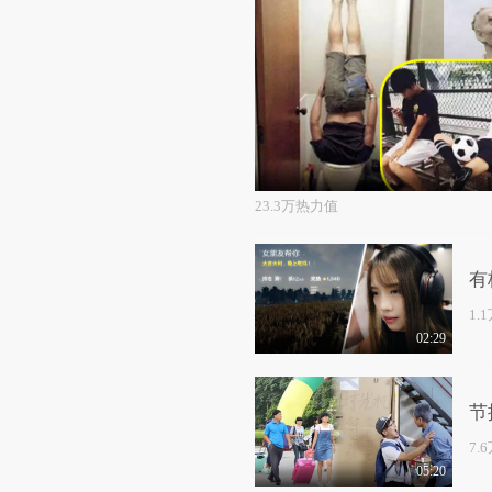
23.3万热力值
有
1.
02:29
节
7.
05:20