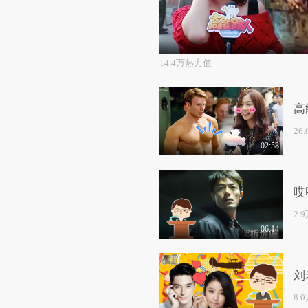
14.4万热力值
高
26
02:58
哎
2.
06:14
刘
8.