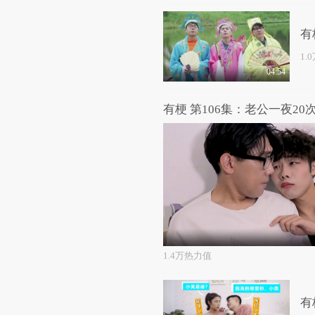
有
1.
04:54
有梗 第106集：老公一夜20
1.4万热力值
有