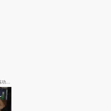
【摧绵大湿】床技了得！小情侣奇葩的练功招式