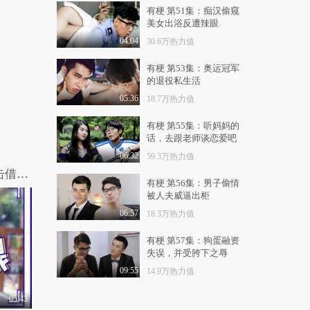
1.3万热力值
01:24
有梗 第51集：痴汉偷窥
美女出浴反遭辣眼
懒理前夫高云翔性侵案
董璇为好友庆生喜笑..
04:04
30.6万热力值
1.3万热力值
01:02
有梗 第53集：奥运冠军
的退役私生活
36分钟现场视频曝光！
高云翔董璇铁了心离..
05:36
18.7万热力值
1.1万热力值
01:04
有梗 第55集：听妈妈的
话，去跟老师谈恋爱吧
娱乐新鲜事：董璇被曝
已经与高云翔离婚，..
06:32
59.3万热力值
1.3万热力值
00:51
史上最考验感情的采访，看好基友被突击借钱的真实反应
有梗 第56集：男子偷情
高云翔面临天价赔偿
被人夫威逼出柜
6000万资产遭冻结，
06:57
18.3万热力值
董..
1.2万热力值
01:08
有梗 第57集：狗蛋融资
高云翔面临天价赔偿资
失误，并受胯下之辱
产遭冻结，董璇疑公..
09:55
14.9万热力值
1.1万热力值
02:59
05:43
高云翔董璇三月云离