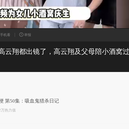
手机看
举报
已为您推荐了10+条视频
梗 第50集：吸血鬼猎杀日记
.2万热力值