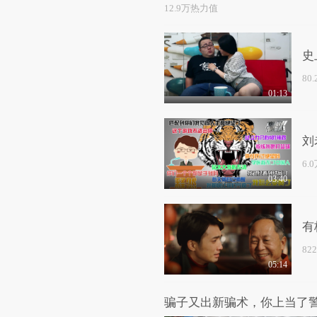
12.9万热力值
史
80
01:13
刘
6.
03:40
有
82
05:14
骗子又出新骗术，你上当了