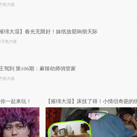
1万热力值
摧绵大湿】春光无限好！妹纸放屁响彻天际
.6万热力值
王驾到 第106期：麻辣幼师俏管家
1万热力值
喊你一起来玩！