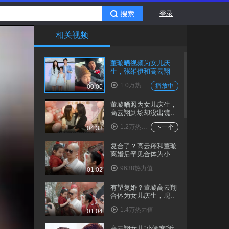
登录
相关视频
董璇晒视频为女儿庆
生，张维伊和高云翔
都..
1.0万热力值
播放中
00:00
董璇晒照为女儿庆生，
高云翔到场却没出镜..
1.2万热力值
下一个
04:33
复合了？高云翔和董璇
离婚后罕见合体为小..
9638热力值
01:02
有望复婚？董璇高云翔
合体为女儿庆生，现..
1.4万热力值
01:04
高云翔女儿“小酒窝”近