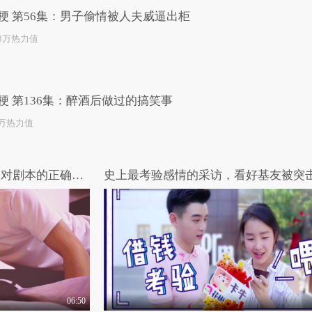
梗 第56集：男子偷情被人夫威逼出柜
.3万热力值
梗 第136集：醉酒后做过的搞笑事
2万热力值
女王驾到第二季 第3期：深夜对剧本的正确姿势
06:50