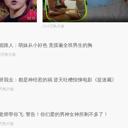
02:33
23.6万热力值
能路人：萌妹从小好色 竟摸遍全班男生的胸
.0万热力值
呀我去：都是神经惹的祸 逆天吐槽惊悚电影《捉迷藏》
9万热力值
老师带你飞: 警告！你们爱的男神女神所剩不多了！
0万热力值