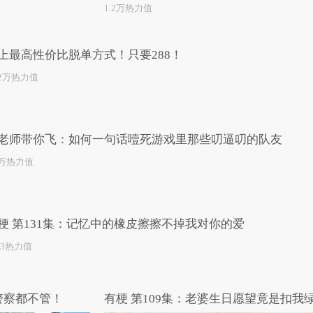
1.2万热力值
上最高性价比脱单方式！只要288！
.2万热力值
老师带你飞：如何一句话噎死游戏里那些叨逼叨的队友
0万热力值
梗 第131集：记忆中的橡皮擦擦不掉我对你的爱
23热力值
警察都不管！
有梗 第109集：老婆生日愿望竟是扣我