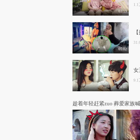
1.
03:19
【
31
05:02
女
9.
08:01
趁着年轻赶紧zuo 葬爱家族