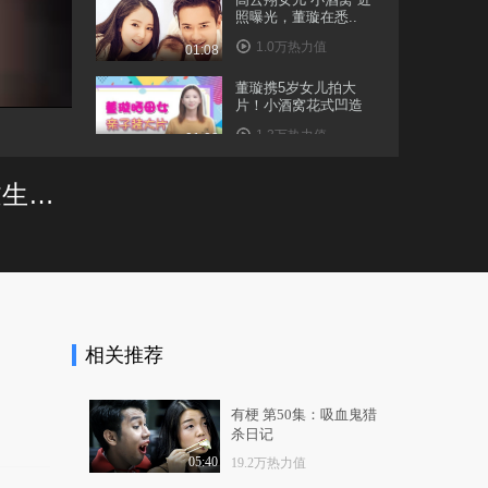
照曝光，董璇在悉..
1.0万热力值
01:08
董璇携5岁女儿拍大
片！小酒窝花式凹造
型..
1.3万热力值
01:28
董璇小酒窝穿红色母女
董璇晒视频为女儿庆生，张维伊和高云翔都出镜了，高云翔及父母陪小酒窝过生日#第36期娱乐热点剧评社#
装庆生 高云翔光头..
1.3万热力值
00:32
为了和高云翔在一起，
董璇居然连妈妈都“..
1.0万热力值
01:40
相关推荐
有望复合？高云翔现身
女儿庆生派对，与董..
8490热力值
01:00
有梗 第50集：吸血鬼猎
杀日记
高云翔案又有新进展，
董璇与小酒窝奶奶同..
05:40
19.2万热力值