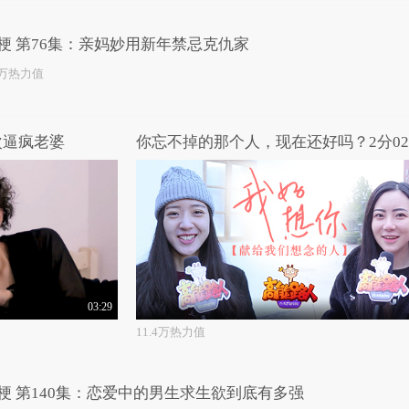
梗 第76集：亲妈妙用新年禁忌克仇家
0万热力值
次逼疯老婆
03:29
11.4万热力值
梗 第140集：恋爱中的男生求生欲到底有多强