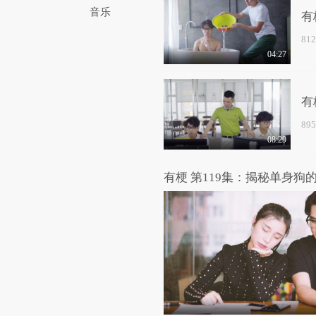
音乐
有
81
04:27
有
89
08:29
有梗 第119集：揭秘单身狗