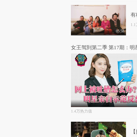
有
1.
05:58
1.4万热力值
【