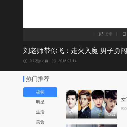
分享
刘老师带你飞：走火入魔 男子勇
9.7万热力值
2016-07-14
热门推荐
搞笑
女
明星
95
生活
05:22
美食