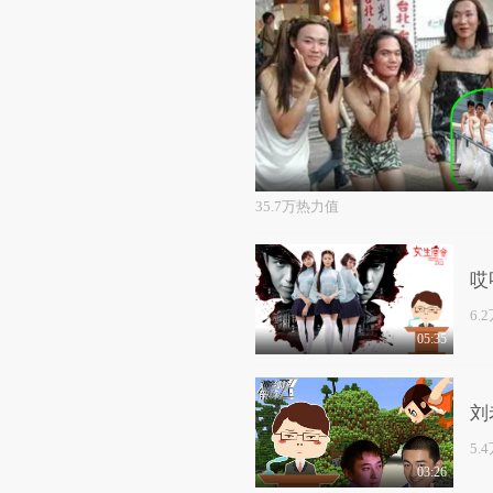
35.7万热力值
哎
6.
05:35
刘
5.
03:26