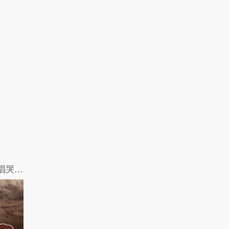
哎呀我去：成龙大哥宝刀未老 引吭高歌唱哭Adele