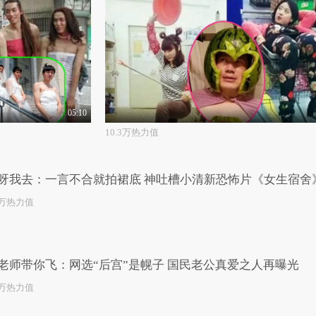
05:10
10.3万热力值
呀我去：一言不合就拍裙底 神吐槽小清新恐怖片《女生宿舍
2万热力值
老师带你飞：网选“后宫”是幌子 国民老公真爱之人再曝光
4万热力值