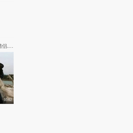
【摧绵大湿】男女互换！性别错乱的小情侣.mp4
05:02