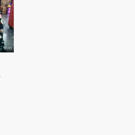
刘老师带你飞：老司机
送福利 1024“打枪..
3.1万热力值
03:29
刘老师带你飞：回收19
万枚“炸弹” 韩国..
3.7万热力值
05:01
03:09
》