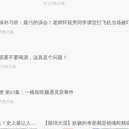
19.2万热力值
操补习班：最污的误会！老师怀疑男同学课堂打飞机当场被
5万热力值
底要不要喝酒，这真是个问题！
.9万热力值
梗 第63集：一格加班频遇灵异事件
1万热力值
【摧绵大湿】女人都望尘莫及！史上最让人蛋疼的男扮女装
【摧绵大湿】妖娆的奇葩都是销魂蛇精病.