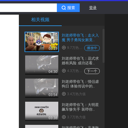
登录
相关视频
刘老师带你飞：走火入
魔 男子勇闯女厕竟..
9.7万热力值
播放中
03:19
刘老师带你飞：花式求
婚有风险 成功还看..
4.3万热力值
下一个
04:30
刘老师带你飞：情侣虐
狗日 体验传说中的..
3.4万热力值
03:54
刘老师带你飞：大明星
飙车惨失手 装哔你..
3.7万热力值
03:38
刘老师带你飞：高考散