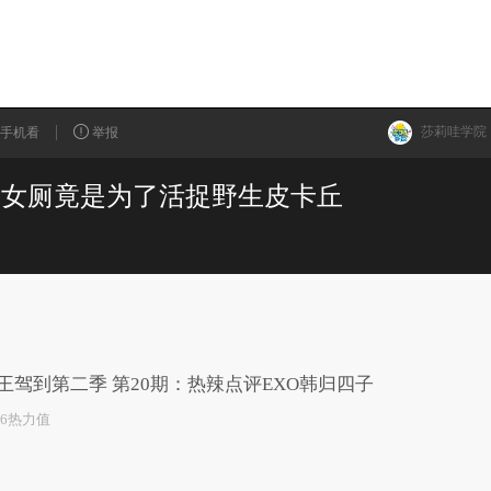
莎莉哇学院
手机看
举报
闯女厕竟是为了活捉野生皮卡丘
已为您推荐了10+条视频
王驾到第二季 第20期：热辣点评EXO韩归四子
56热力值