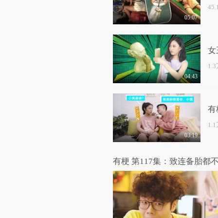
45
05:07
女
1.
04:43
有
1.
03:19
有梗 第117集：致连备胎都