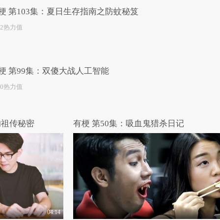
梗 第103集：夏日生存指南之防蚊秘笈
22热力值
梗 第99集：双傻大战人工智能
50热力值
的祖传秘密
有梗 第50集：吸血鬼猎杀日记
04:14