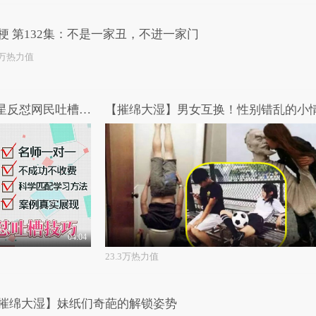
梗 第132集：不是一家丑，不进一家门
1万热力值
女王驾到第二季 第17期：明星反怼网民吐槽三千例
04:04
23.3万热力值
摧绵大湿】妹纸们奇葩的解锁姿势