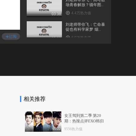
场青春解放？骚年图..
4.4万热力值
03:38
刘老师带你飞：亡命暴
徒也有科学家梦 烟..
+
订阅
6.0万热力值
03:00
刘老师带你飞：拔dior
无情真炮king 走肾..
5.1万热力值
03:50
刘老师带你飞：炫富新
套路 神车牌套破车 ..
4.7万热力值
04:07
相关推荐
[禹泰雲(Wuno)] 禹泰興
TV EP.2
4.0万热力值
03:52
女王驾到第二季 第20
期：热辣点评EXO韩归
刘老师带你飞：［第一
四子
视角］山谷里被狼撵..
05:22
9556热力值