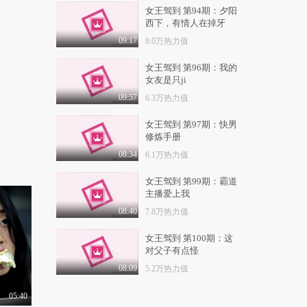
5.3万热力值
04:12
女王驾到 第94期：夕阳
西下，有情人在掉牙
刘老师带你飞：网
选“后宫”是幌子 国民..
09:17
8.0万热力值
5.4万热力值
03:26
女王驾到 第96期：我的
女友是只ji
刘老师带你飞：如何一
句话噎死游戏里那些..
09:57
6.3万热力值
6.0万热力值
03:40
女王驾到 第97期：快男
修炼手册
刘老师带你飞: 警告！
你们爱的男神女神所..
08:34
6.1万热力值
8.0万热力值
02:59
女王驾到 第99期：霸道
刘老师带你飞：愤怒的
主播爱上我
单身汪 七夕之夜竟..
08:40
7.8万热力值
7.0万热力值
03:37
女王驾到 第100期：这
刘老师带你飞：蒙圈！
对父子有点怪
女主播直播造小人灵..
08:09
5.2万热力值
9.5万热力值
03:42
05:40
刘老师带你飞：小学生