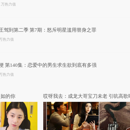
.1万热力值
王驾到第二季 第7期：怒斥明星滥用替身之罪
3万热力值
梗 第140集：恋爱中的男生求生欲到底有多强
1万热力值
不如的你