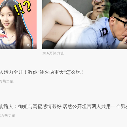
03:11
30.6万热力值
人污力全开！教你“冰火两重天”怎么玩！
4万热力值
能路人：御姐与闺蜜感情甚好 居然公开坦言两人共用一个男
.8万热力值