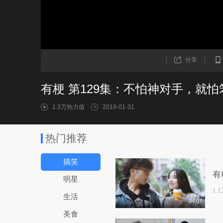
分享
有梗 第129集：不怕神对手，就怕
1.3万热力值
2018-01-31
热门推荐
搞笑
有
明星
1.
生活
04:07
美食