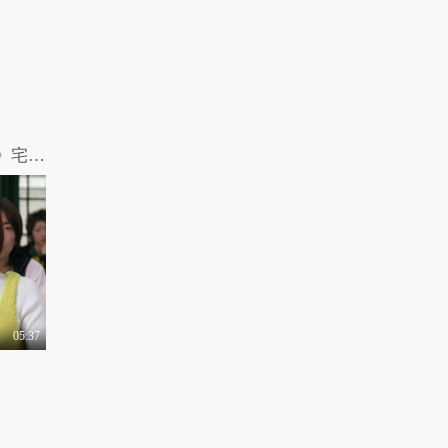
哎呀我去：爆笑解说 《我的机器人女友》宅男搞发明脱单我看行
05:37