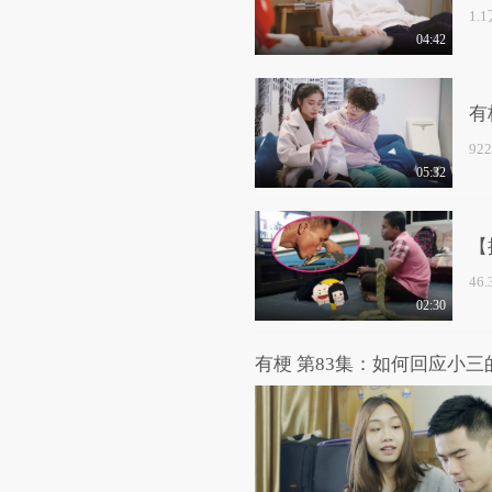
1.
04:42
有
92
05:32
【
46
02:30
有梗 第83集：如何回应小