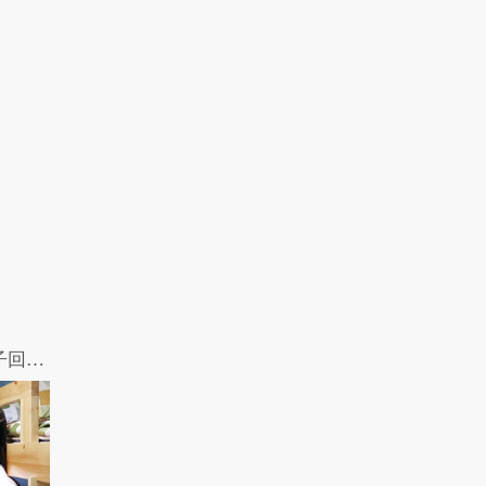
节操补习班：套套藏哪儿最安全？带妹子回宿舍的事前准备