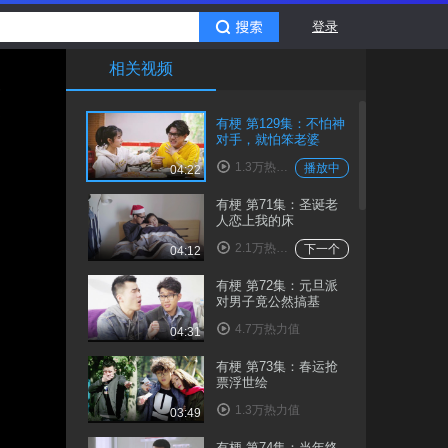
登录
相关视频
有梗 第129集：不怕神
对手，就怕笨老婆
1.3万热力值
播放中
04:22
有梗 第71集：圣诞老
人恋上我的床
2.1万热力值
下一个
04:12
有梗 第72集：元旦派
对男子竟公然搞基
4.7万热力值
04:31
有梗 第73集：春运抢
票浮世绘
1.3万热力值
03:49
有梗 第74集：当年终