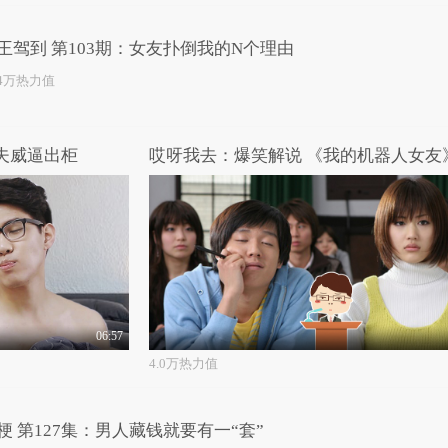
王驾到 第103期：女友扑倒我的N个理由
.4万热力值
人夫威逼出柜
06:57
4.0万热力值
梗 第127集：男人藏钱就要有一“套”