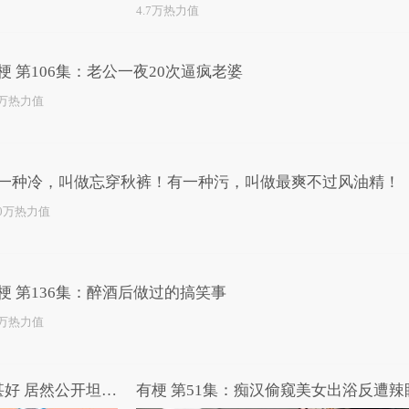
4.7万热力值
梗 第106集：老公一夜20次逼疯老婆
4万热力值
一种冷，叫做忘穿秋裤！有一种污，叫做最爽不过风油精！
.0万热力值
梗 第136集：醉酒后做过的搞笑事
2万热力值
高能路人：御姐与闺蜜感情甚好 居然公开坦言两人共用一个男友！
有梗 第51集：痴汉偷窥美女出浴反遭辣