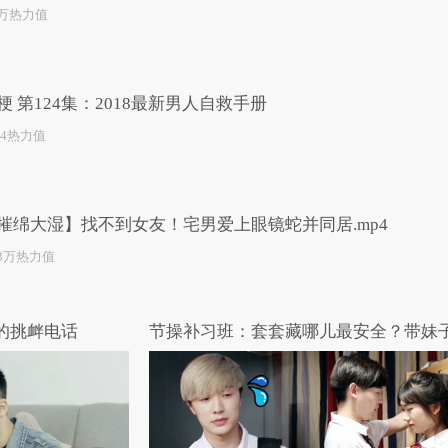
1万热力值
梗 第124集：2018最新男人自救手册
24热力值
摧绵大湿】找不到女友！宅男爱上眼镜蛇并同居.mp4
.3万热力值
三的挑衅电话