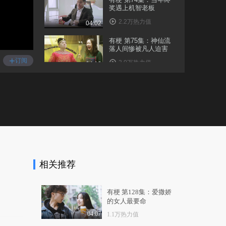
奖遇上机智老板
2.2万热力值
04:02
有梗 第75集：神仙流
落人间惨被凡人迫害
+
订阅
3.0万热力值
04:12
有梗 第76集：亲妈妙
用新年禁忌克仇家
1.0万热力值
04:54
有梗 第77集：三男相
约户外打野炮
2.1万热力值
04:32
相关推荐
有梗 第78集：相亲套
路深，我要回农村
4.5万热力值
04:31
有梗 第128集：爱撒娇
的女人最要命
有梗 第79集：洞房花
烛夜，我竟偷偷会老..
04:07
1.1万热力值