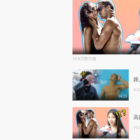
16.8万热力值
路
4.
04:55
高
16
03:11