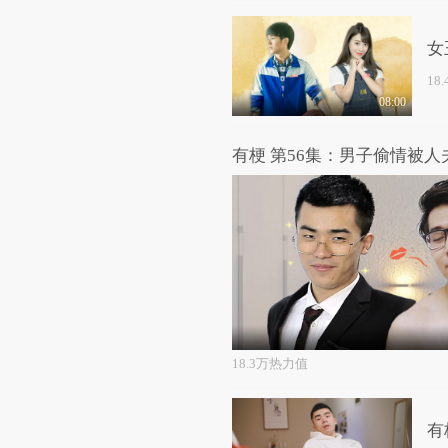
女
18
08:00
有梗 第56集：男子偷情被
18.3万热力值
有