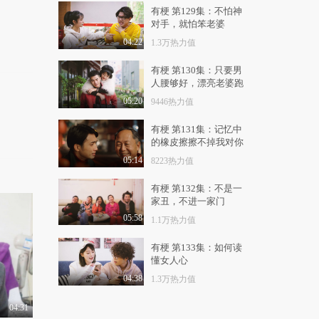
3.7万热力值
05:09
有梗 第129集：不怕神
对手，就怕笨老婆
有梗 第80集：我和监
考老师不为人知的故..
04:22
1.3万热力值
2.7万热力值
05:19
有梗 第130集：只要男
人腰够好，漂亮老婆跑
有梗 第81集：美女独
不了
行遭遇痴汉尾随
05:20
9446热力值
1.4万热力值
04:27
有梗 第131集：记忆中
的橡皮擦擦不掉我对你
有梗 第83集：如何回
应小三的挑衅电话
的爱
05:14
8223热力值
8954热力值
04:34
有梗 第132集：不是一
有梗 第84集：面试的
家丑，不进一家门
正确装逼姿势
05:58
1.1万热力值
1.2万热力值
04:58
有梗 第133集：如何读
有梗 第85集：如何在
懂女人心
愚人节不被整蛊
04:38
1.3万热力值
9010热力值
05:00
04:31
有梗 第86集：美女受