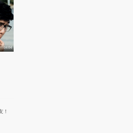
有梗 第92集：最强创
意毕业照姿势
1.1万热力值
05:07
有梗 第93集：史上最
强约会攻略
1.0万热力值
04:04
05:01
有梗 第94集：儿童节
装嫩指南
1.3万热力值
05:55
有梗 第95集：绝望的
高考改卷集中营
9286热力值
06:31
友！