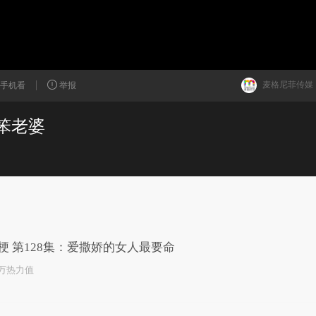
麦格尼菲传媒
手机看
举报
笨老婆
已为您推荐了10+条视频
梗 第128集：爱撒娇的女人最要命
1万热力值