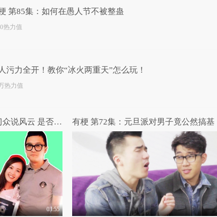
梗 第85集：如何在愚人节不被整蛊
10热力值
人污力全开！教你“冰火两重天”怎么玩！
4万热力值
高能路人：王宝强马蓉出轨门众说风云 是否将出现惊天大反转？
有梗 第72集：元旦派对男子竟公然搞基
03:55