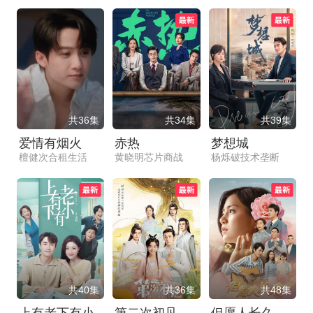
共36集
共34集
共39集
爱情有烟火
赤热
梦想城
檀健次合租生活
黄晓明芯片商战
杨烁破技术垄断
共40集
共36集
共48集
上有老下有小
第二次初见
但愿人长久