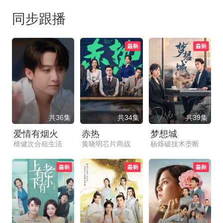
同步跟播
共36集
共34集
共39集
爱情有烟火
赤热
梦想城
檀健次合租生活
黄晓明芯片商战
杨烁破技术垄断