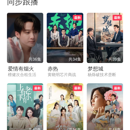
同步跟播
共36集
共34集
共39集
爱情有烟火
赤热
梦想城
檀健次合租生活
黄晓明芯片商战
杨烁破技术垄断
共40集
共36集
共48集