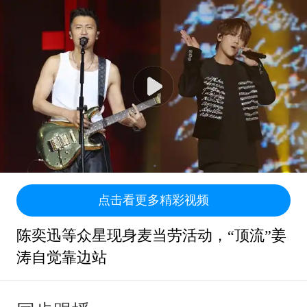
点击看更多精彩视频
陈奕迅等众星现身麦当劳活动，“顶流”姜
涛自觉靠边站