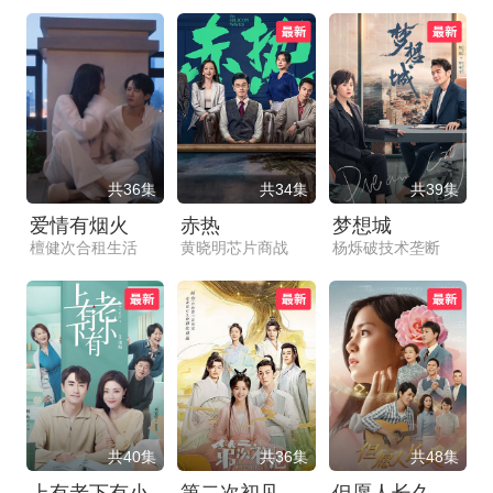
共36集
共34集
共39集
爱情有烟火
赤热
梦想城
檀健次合租生活
黄晓明芯片商战
杨烁破技术垄断
共40集
共36集
共48集
上有老下有小
第二次初见
但愿人长久