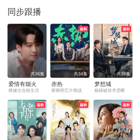
同步跟播
共36集
共34集
共39集
爱情有烟火
赤热
梦想城
檀健次合租生活
黄晓明芯片商战
杨烁破技术垄断