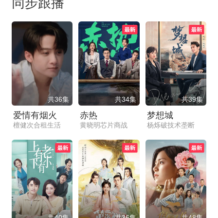
同步跟播
共36集
共34集
共39集
爱情有烟火
赤热
梦想城
檀健次合租生活
黄晓明芯片商战
杨烁破技术垄断
共40集
共36集
共48集